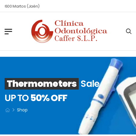
23600 Martos (Jaén)
Thermometers
Sale
UP TO
50% OFF
Shop