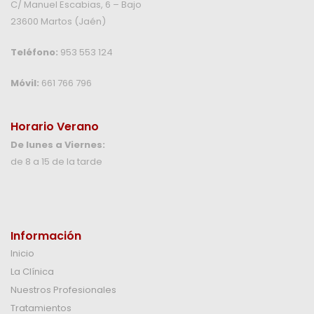
C/ Manuel Escabias, 6 – Bajo
23600 Martos (Jaén)
Teléfono:
953 553 124
Móvil:
661 766 796
Horario Verano
De lunes a Viernes:
de 8 a 15 de la tarde
Información
Inicio
La Clínica
Nuestros Profesionales
Tratamientos