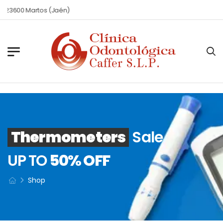
o 23600 Martos (Jaén)
Thermometers
Sale
UP TO
50% OFF
Shop