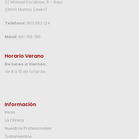
C/ Manuel Escabias, 6 – Bajo
23600 Martos (Jaén)
Teléfono:
953 553 124
Móvil:
661 766 796
Horario Verano
De lunes a Viernes:
de 8 a 15 de la tarde
Información
Inicio
La Clínica
Nuestros Profesionales
Tratamientos