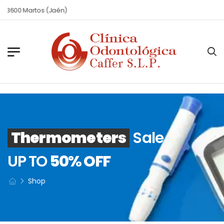
 23600 Martos (Jaén)
Thermometers
Sale
UP TO
50% OFF
Shop