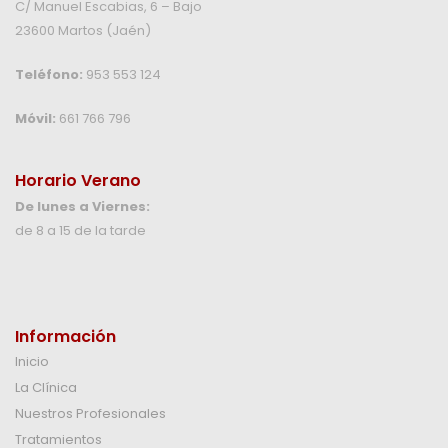
C/ Manuel Escabias, 6 – Bajo
23600 Martos (Jaén)
Teléfono:
953 553 124
Móvil:
661 766 796
Horario Verano
De lunes a Viernes:
de 8 a 15 de la tarde
Información
Inicio
La Clínica
Nuestros Profesionales
Tratamientos