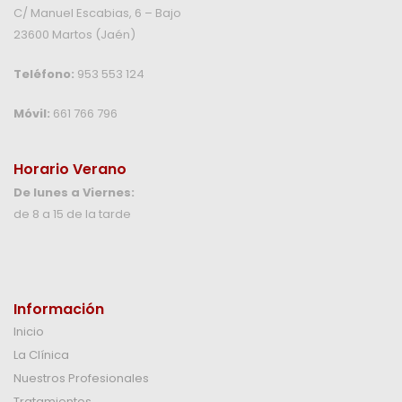
C/ Manuel Escabias, 6 – Bajo
23600 Martos (Jaén)
Teléfono:
953 553 124
Móvil:
661 766 796
Horario Verano
De lunes a Viernes:
de 8 a 15 de la tarde
Información
Inicio
La Clínica
Nuestros Profesionales
Tratamientos