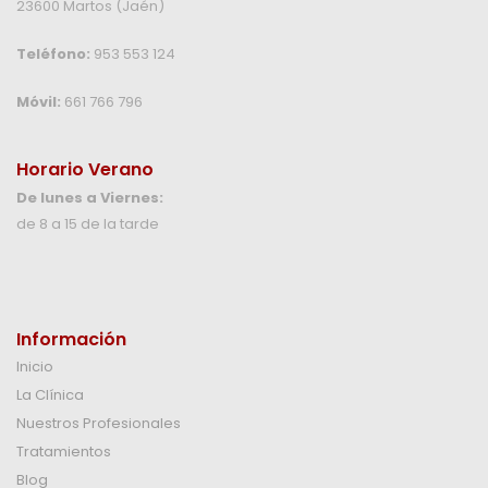
23600 Martos (Jaén)
Teléfono:
953 553 124
Móvil:
661 766 796
Horario Verano
De lunes a Viernes:
de 8 a 15 de la tarde
Información
Inicio
La Clínica
Nuestros Profesionales
Tratamientos
Blog